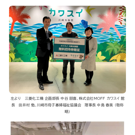
左より 三菱化工機 企画部長 中谷 朋喜、株式会社MOFF カワスイ 館
長 田井村 勉、川崎市母子寡婦福祉協議会 理事長 中島 春美 （敬称
略）