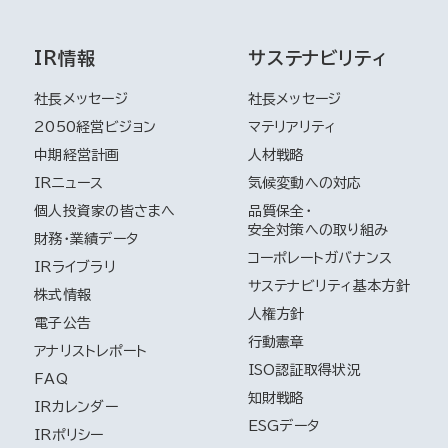
IR情報
サステナビリティ
社長メッセージ
社長メッセージ
2050経営ビジョン
マテリアリティ
中期経営計画
人材戦略
IRニュース
気候変動への対応
品質保全・
個人投資家の皆さまへ
安全対策への取り組み
財務・業績データ
コーポレートガバナンス
IRライブラリ
サステナビリティ基本方針
株式情報
人権方針
電子公告
行動憲章
アナリストレポート
ISO認証取得状況
FAQ
知財戦略
IRカレンダー
ESGデータ
IRポリシー