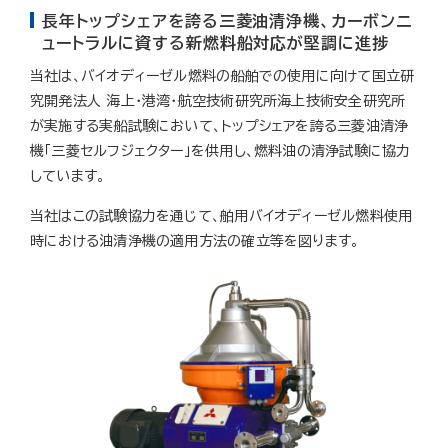
長年トップシェアを誇る三菱油清浄機、カーボンニ
ュートラルに資する新燃料船対応が堅調に進捗
当社は、バイオディーゼル燃料の船舶での使用に向けて国立研
究開発法人 海上・港湾・航空技術研究所海上技術安全研究所
が実施する実船試験において、トップシェアを誇る三菱油清浄
機「三菱セルフジェクター」を供用し、燃料油の清浄試験に協力
しています。
当社はこの試験協力を通じて、舶用バイオディーゼル燃料使用
時における油清浄機の適用方法の確立等を図ります。