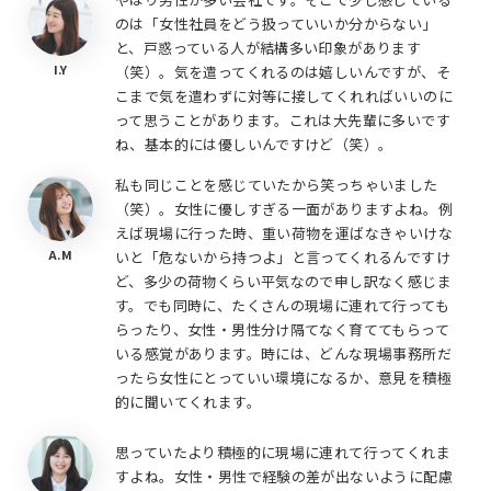
のは「女性社員をどう扱っていいか分からない」
と、戸惑っている人が結構多い印象があります
I.Y
（笑）。気を遣ってくれるのは嬉しいんですが、そ
こまで気を遣わずに対等に接してくれればいいのに
って思うことがあります。これは大先輩に多いです
ね、基本的には優しいんですけど（笑）。
私も同じことを感じていたから笑っちゃいました
（笑）。女性に優しすぎる一面がありますよね。例
えば現場に行った時、重い荷物を運ばなきゃいけな
A.M
いと「危ないから持つよ」と言ってくれるんですけ
ど、多少の荷物くらい平気なので申し訳なく感じま
す。でも同時に、たくさんの現場に連れて行っても
らったり、女性・男性分け隔てなく育ててもらって
いる感覚があります。時には、どんな現場事務所だ
ったら女性にとっていい環境になるか、意見を積極
的に聞いてくれます。
思っていたより積極的に現場に連れて行ってくれま
すよね。女性・男性で経験の差が出ないように配慮