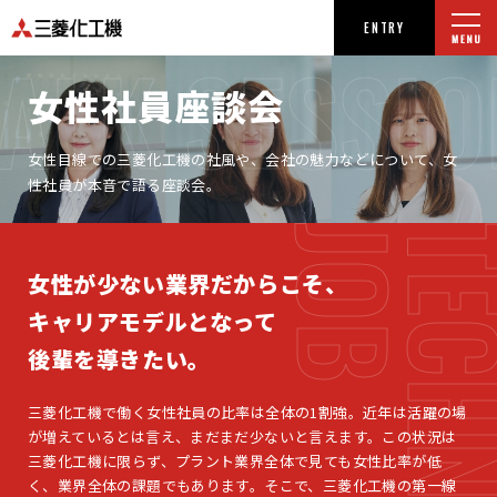
ENTRY
TALK SESSIO
女性社員座談会
女性目線での三菱化工機の社風や、会社の魅力などについて、
女
性社員が本音で語る座談会。
JOB
TECHNI
女性が少ない業界だからこそ、
キャリアモデルとなって
後輩を導きたい。
三菱化工機で働く女性社員の比率は全体の1割強。近年は活躍の場
が増えているとは言え、まだまだ少ないと言えます。この状況は
三菱化工機に限らず、プラント業界全体で見ても女性比率が低
く、業界全体の課題でもあります。そこで、三菱化工機の第一線